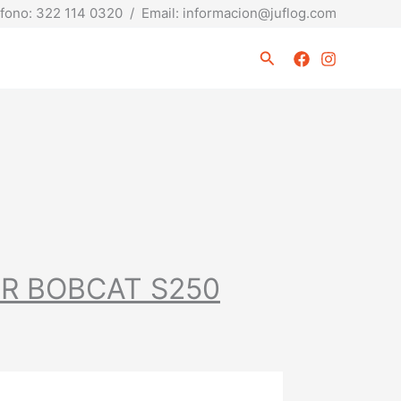
fono: 322 114 0320 / Email: informacion@juflog.com
Buscar
R BOBCAT S250