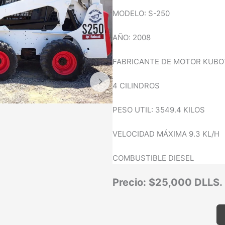
MODELO: S-250
AÑO: 2008
FABRICANTE DE MOTOR KUBO
4 CILINDROS
PESO UTIL: 3549.4 KILOS
VELOCIDAD MÁXIMA 9.3 KL/H
COMBUSTIBLE DIESEL
Precio: $25,000 DLLS.