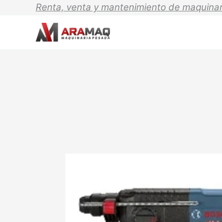
Ir
Renta, venta y mantenimiento de maquinar
al
contenido